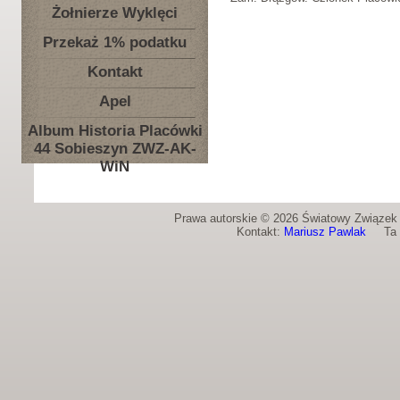
Żołnierze Wyklęci
Przekaż 1% podatku
Kontakt
Apel
Album Historia Placówki
44 Sobieszyn ZWZ-AK-
WiN
Prawa autorskie © 2026 Światowy Związek Ż
Kontakt:
Mariusz Pawlak
Ta st