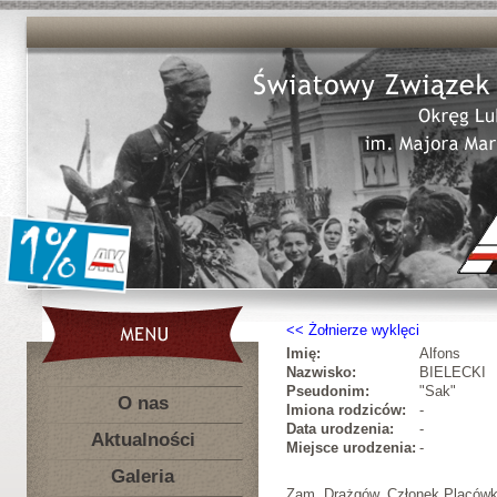
Żołnierze wyklęci
Imię:
Alfons
Nazwisko:
BIELECKI
Pseudonim:
"Sak"
O nas
Imiona rodziców:
-
Data urodzenia:
-
Aktualności
Miejsce urodzenia:
-
Galeria
Zam. Drążgów. Członek Placówki