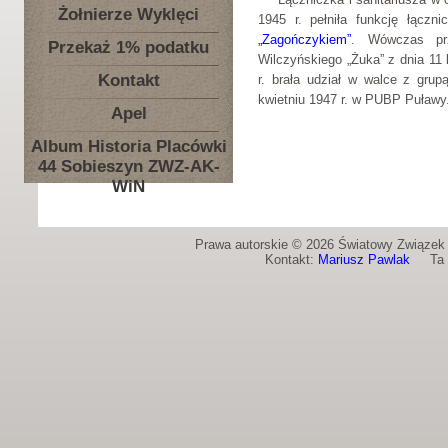
Żołnierze Wyklęci
1945 r. pełniła funkcję łączn
„Zagończykiem”
. Wówczas prz
Przekaż 1% podatku
Wilczyńskiego „Żuka” z dnia 11
Kontakt
r. brała udział w walce z gru
kwietniu 1947 r. w PUBP Puławy
Apel
Album Historia Placówki
44 Sobieszyn ZWZ-AK-
WiN
Prawa autorskie © 2026 Światowy Związek Ż
Kontakt:
Mariusz Pawlak
Ta st