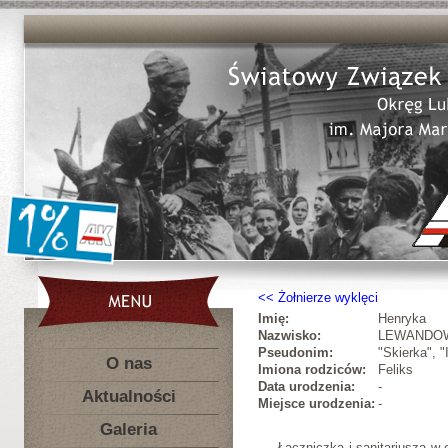
Żołnierze wyklęci
Imię:
Henryka
Nazwisko:
LEWANDO
Pseudonim:
"Skierka", "
O nas
Imiona rodziców:
Feliks
Data urodzenia:
-
Aktualności
Miejsce urodzenia:
-
Galeria
Łączniczka i sanitariusza w