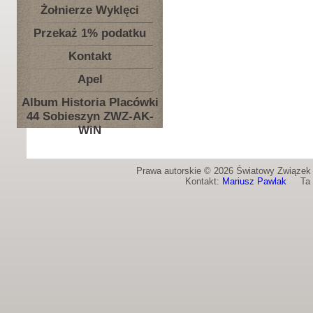
Żołnierze Wyklęci
Przekaż 1% podatku
Kontakt
Apel
Album Historia Placówki
44 Sobieszyn ZWZ-AK-
WiN
Prawa autorskie © 2026 Światowy Związek Ż
Kontakt:
Mariusz Pawlak
Ta st