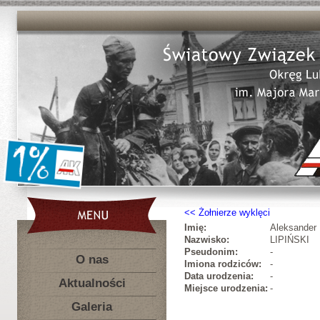
Żołnierze wyklęci
Imię:
Aleksander
Nazwisko:
LIPIŃSKI
Pseudonim:
-
O nas
Imiona rodziców:
-
Data urodzenia:
-
Aktualności
Miejsce urodzenia:
-
Galeria