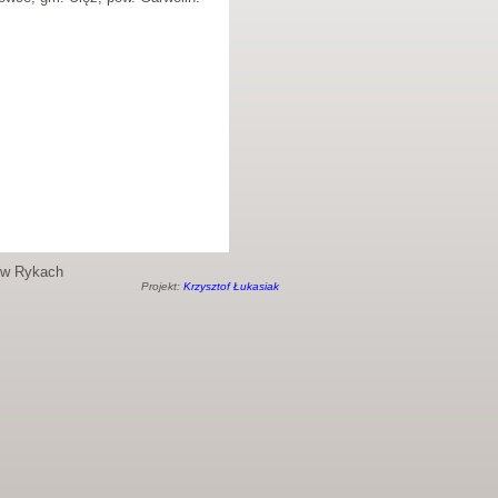
o w Rykach
Projekt:
Krzysztof Łukasiak