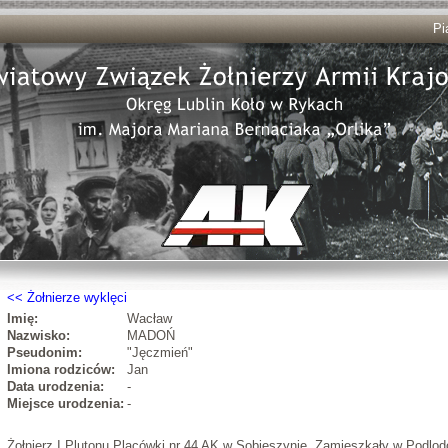
Pi
Żołnierze wyklęci
Imię:
Wacław
Nazwisko:
MADOŃ
Pseudonim:
"Jęczmień"
Imiona rodziców:
Jan
Data urodzenia:
-
Miejsce urodzenia:
-
Żołnierz I Plutonu Placówki nr 44 AK w Sobieszynie. Zamieszkały w Podlod