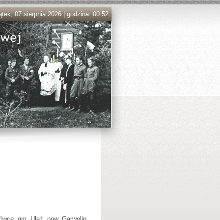
ątek, 07 sierpnia 2026 | godzina: 00:52
ówce, gm. Ułęż, pow. Garwolin.