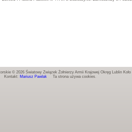
orskie © 2026 Światowy Związek Żołnierzy Armii Krajowej Okręg Lublin Koł
Kontakt:
Mariusz Pawlak
Ta strona używa cookies.