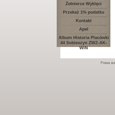
Żołnierze Wyklęci
Przekaż 1% podatku
Kontakt
Apel
Album Historia Placówki
44 Sobieszyn ZWZ-AK-
WiN
Prawa aut