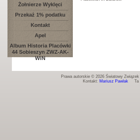
Żołnierze Wyklęci
Przekaż 1% podatku
Kontakt
Apel
Album Historia Placówki
44 Sobieszyn ZWZ-AK-
WiN
Prawa autorskie © 2026 Światowy Związek Ż
Kontakt:
Mariusz Pawlak
Ta st