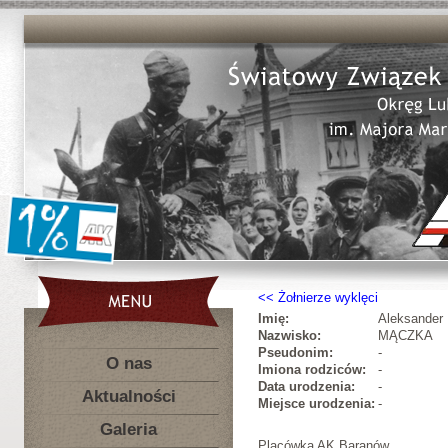
Żołnierze wyklęci
Imię:
Aleksander
Nazwisko:
MĄCZKA
Pseudonim:
-
O nas
Imiona rodziców:
-
Data urodzenia:
-
Aktualności
Miejsce urodzenia:
-
Galeria
Placówka AK Baranów