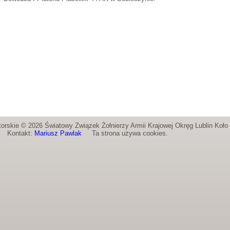
orskie © 2026 Światowy Związek Żołnierzy Armii Krajowej Okręg Lublin Koł
Kontakt:
Mariusz Pawlak
Ta strona używa cookies.