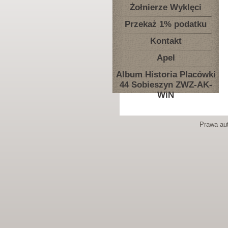
Żołnierze Wyklęci
Przekaż 1% podatku
Kontakt
Apel
Album Historia Placówki
44 Sobieszyn ZWZ-AK-
WiN
Prawa aut