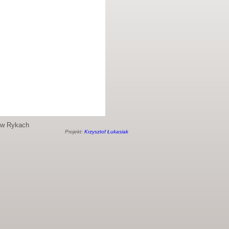
o w Rykach
Projekt:
Krzysztof Łukasiak