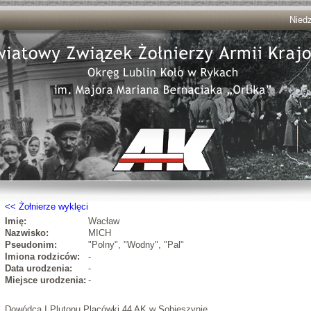
Niedz
Żołnierze wyklęci
Imię:
Wacław
Nazwisko:
MICH
Pseudonim:
"Polny", "Wodny", "Pal"
Imiona rodziców:
-
Data urodzenia:
-
Miejsce urodzenia:
-
Dowódca I Plutonu Placówki 44 AK w Sobieszynie.