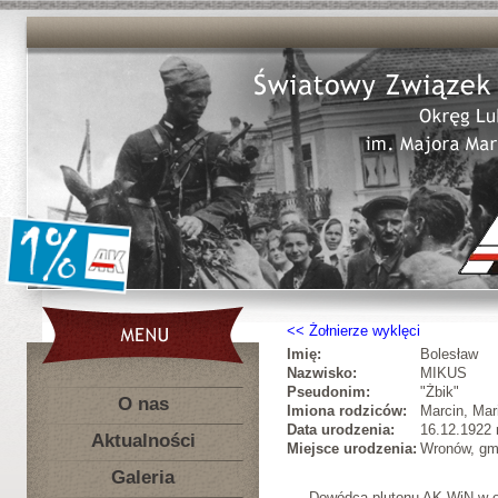
Żołnierze wyklęci
Imię:
Bolesław
Nazwisko:
MIKUS
Pseudonim:
"Żbik"
O nas
Imiona rodziców:
Marcin, Mar
Data urodzenia:
16.12.1922 r
Aktualności
Miejsce urodzenia:
Wronów, gm
Galeria
Dowódca plutonu AK-WiN w 