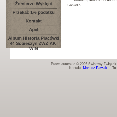
Żołnierze Wyklęci
Garwolin.
Przekaż 1% podatku
Kontakt
Apel
Album Historia Placówki
44 Sobieszyn ZWZ-AK-
WiN
Prawa autorskie © 2026 Światowy Związek Ż
Kontakt:
Mariusz Pawlak
Ta st