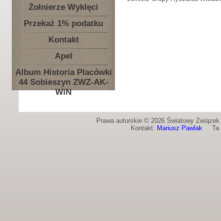
Żołnierze Wyklęci
Przekaż 1% podatku
Kontakt
Apel
Album Historia Placówki
44 Sobieszyn ZWZ-AK-
WiN
Prawa autorskie © 2026 Światowy Związek Ż
Kontakt:
Mariusz Pawlak
Ta st