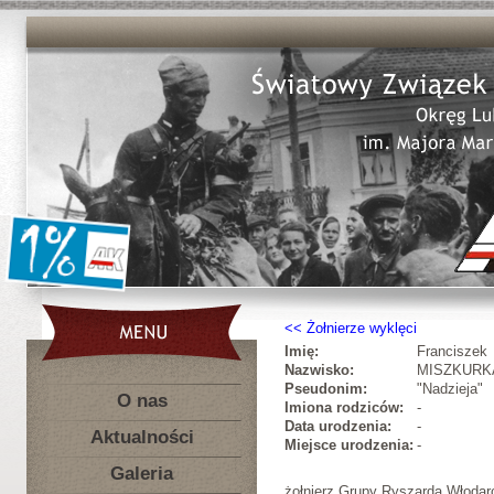
Żołnierze wyklęci
Imię:
Franciszek
Nazwisko:
MISZKURK
Pseudonim:
"Nadzieja"
O nas
Imiona rodziców:
-
Data urodzenia:
-
Aktualności
Miejsce urodzenia:
-
Galeria
żołnierz Grupy Ryszarda Włodar