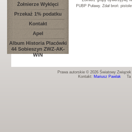
Żołnierze Wyklęci
PUBP Puławy. Zdał broń: pistolet
Przekaż 1% podatku
Kontakt
Apel
Album Historia Placówki
44 Sobieszyn ZWZ-AK-
WiN
Prawa autorskie © 2026 Światowy Związek Ż
Kontakt:
Mariusz Pawlak
Ta st