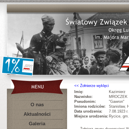
Żołnierze wyklęci
Imię:
Kazimierz
Nazwisko:
MROCZEK
Pseudonim:
"Gawron"
O nas
Imiona rodziców:
Stanisław, 
Data urodzenia:
7.08.1923 r.
Aktualności
Miejsce urodzenia:
Rycice, gm.
Galeria
Żołnierz grupy dywersyjnej