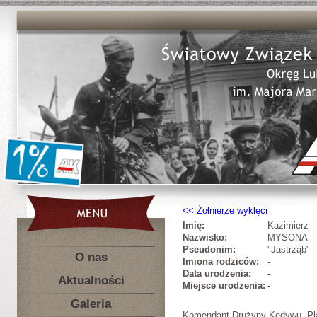
Żołnierze wyklęci
Imię:
Kazimierz
Nazwisko:
MYSONA
Pseudonim:
"Jastrząb"
O nas
Imiona rodziców:
-
Data urodzenia:
-
Aktualności
Miejsce urodzenia:
-
Galeria
Komendant Drużyny Kedywu, P