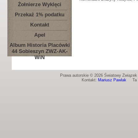
Żołnierze Wyklęci
Przekaż 1% podatku
Kontakt
Apel
Album Historia Placówki
44 Sobieszyn ZWZ-AK-
WiN
Prawa autorskie © 2026 Światowy Związek Ż
Kontakt:
Mariusz Pawlak
Ta st