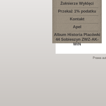
Żołnierze Wyklęci
Przekaż 1% podatku
Kontakt
Apel
Album Historia Placówki
44 Sobieszyn ZWZ-AK-
WiN
Prawa aut