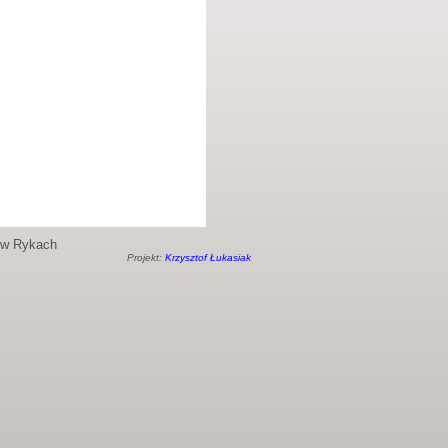
o w Rykach
Projekt:
Krzysztof Łukasiak