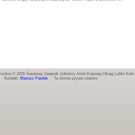
orskie © 2026 Światowy Związek Żołnierzy Armii Krajowej Okręg Lublin Koł
Kontakt:
Mariusz Pawlak
Ta strona używa cookies.