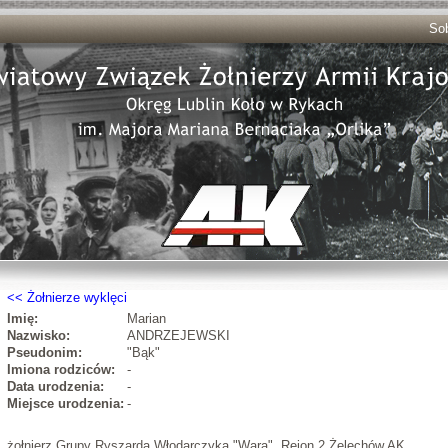
Sob
Żołnierze wyklęci
Imię:
Marian
Nazwisko:
ANDRZEJEWSKI
Pseudonim:
"Bąk"
Imiona rodziców:
-
Data urodzenia:
-
Miejsce urodzenia:
-
żołnierz Grupy Ryszarda Włodarczyka "Wara", Rejon 2 Żelechów AK