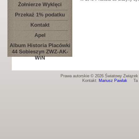
Żołnierze Wyklęci
Przekaż 1% podatku
Kontakt
Apel
Album Historia Placówki
44 Sobieszyn ZWZ-AK-
WiN
Prawa autorskie © 2026 Światowy Związek Ż
Kontakt:
Mariusz Pawlak
Ta st