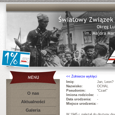
Żołnierze wyklęci
Imię:
Jan, Leon?
Nazwisko:
OCHAL
Pseudonim:
"Czart"
O nas
Imiona rodziców:
-
Data urodzenia:
-
Aktualności
Miejsce urodzenia:
-
Galeria
W 1945 r. należał do drużyny dy