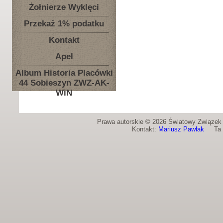
Żołnierze Wyklęci
Przekaż 1% podatku
Kontakt
Apel
Album Historia Placówki
44 Sobieszyn ZWZ-AK-
WiN
Prawa autorskie © 2026 Światowy Związek Ż
Kontakt:
Mariusz Pawlak
Ta st