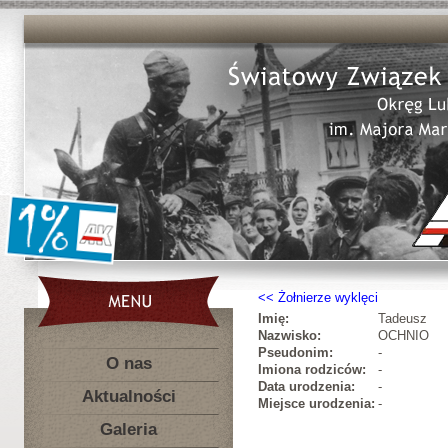
Żołnierze wyklęci
Imię:
Tadeusz
Nazwisko:
OCHNIO
Pseudonim:
-
O nas
Imiona rodziców:
-
Data urodzenia:
-
Aktualności
Miejsce urodzenia:
-
Galeria