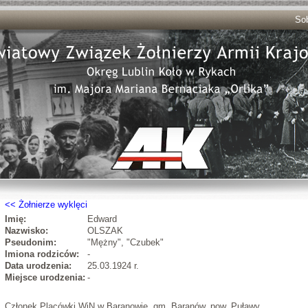
Sob
Żołnierze wyklęci
Imię:
Edward
Nazwisko:
OLSZAK
Pseudonim:
"Mężny", "Czubek"
Imiona rodziców:
-
Data urodzenia:
25.03.1924 r.
Miejsce urodzenia:
-
Członek Placówki WiN w Baranowie, gm. Baranów, pow. Puławy.