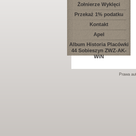
Żołnierze Wyklęci
Przekaż 1% podatku
Kontakt
Apel
Album Historia Placówki
44 Sobieszyn ZWZ-AK-
WiN
Prawa aut