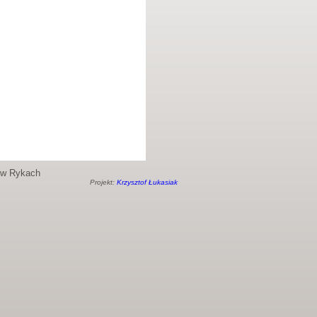
o w Rykach
Projekt:
Krzysztof Łukasiak