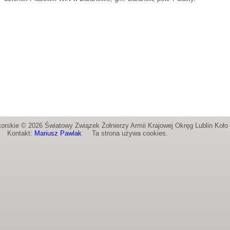
orskie © 2026 Światowy Związek Żołnierzy Armii Krajowej Okręg Lublin Koł
Kontakt:
Mariusz Pawlak
Ta strona używa cookies.