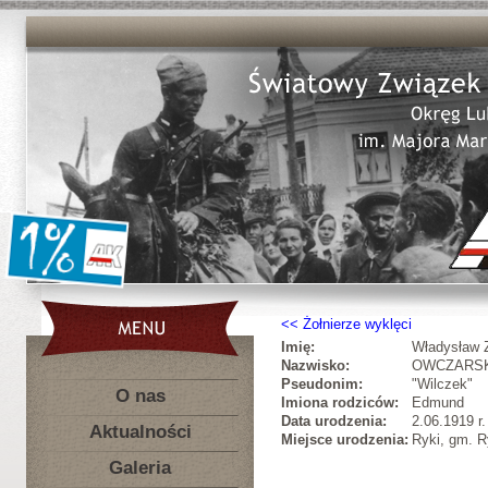
Żołnierze wyklęci
Imię:
Władysław 
Nazwisko:
OWCZARS
Pseudonim:
"Wilczek"
O nas
Imiona rodziców:
Edmund
Data urodzenia:
2.06.1919 r.
Aktualności
Miejsce urodzenia:
Ryki, gm. R
Galeria