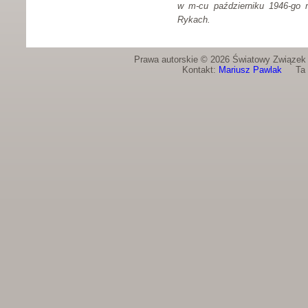
w m-cu październiku 1946-go r
Rykach.
Prawa autorskie © 2026 Światowy Związek Ż
Kontakt:
Mariusz Pawlak
Ta st