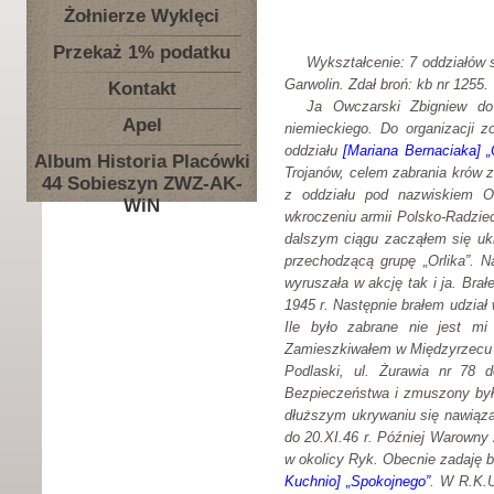
Żołnierze Wyklęci
Przekaż 1% podatku
Wykształcenie: 7 oddziałów 
Garwolin. Zdał broń: kb nr 1255.
Kontakt
Ja Owczarski Zbigniew do
Apel
niemieckiego. Do organizacji 
oddziału
[Mariana Bernaciaka] „O
Album Historia Placówki
Trojanów, celem zabrania krów 
44 Sobieszyn ZWZ-AK-
z oddziału pod nazwiskiem Os
WiN
wkroczeniu armii Polsko-Radzie
dalszym ciągu zacząłem się uk
przechodzącą grupę „Orlika”. 
wyruszała w akcję tak i ja. Br
1945 r. Następnie brałem udział
Ile było zabrane nie jest m
Zamieszkiwałem w Międzyrzecu 
Podlaski, ul. Żurawia nr 78
Bezpieczeństwa i zmuszony był
dłuższym ukrywaniu się nawiąz
do 20.XI.46 r. Później Warowny
w okolicy Ryk. Obecnie zadaję b
Kuchnio] „Spokojnego”
. W R.K.U