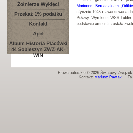
Żołnierze Wyklęci
Marianem Bernaciakiem „Orliki
stycznia 1945 r. awansowana do
Przekaż 1% podatku
Puławy. Wyrokiem WSR Lublin z 
Kontakt
podstawie amnestii została zwoln
Apel
Album Historia Placówki
44 Sobieszyn ZWZ-AK-
WiN
Prawa autorskie © 2026 Światowy Związek Ż
Kontakt:
Mariusz Pawlak
Ta st