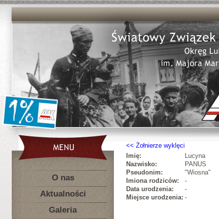
Żołnierze wyklęci
Imię:
Lucyna
Nazwisko:
PANUS
Pseudonim:
"Wiosna"
O nas
Imiona rodziców:
-
Data urodzenia:
-
Aktualności
Miejsce urodzenia:
-
Galeria