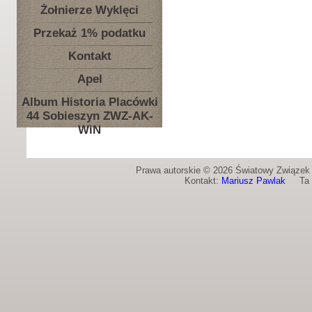
Żołnierze Wyklęci
Przekaż 1% podatku
Kontakt
Apel
Album Historia Placówki
44 Sobieszyn ZWZ-AK-
WiN
Prawa autorskie © 2026 Światowy Związek Ż
Kontakt:
Mariusz Pawlak
Ta st