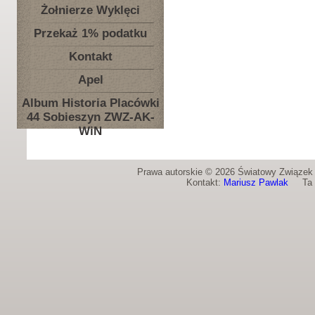
Żołnierze Wyklęci
Przekaż 1% podatku
Kontakt
Apel
Album Historia Placówki
44 Sobieszyn ZWZ-AK-
WiN
Prawa autorskie © 2026 Światowy Związek Ż
Kontakt:
Mariusz Pawlak
Ta st