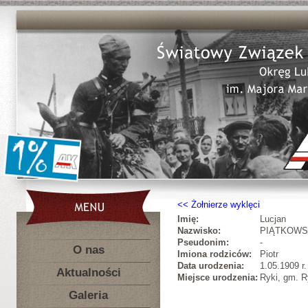
Żołnierze wyklęci
Imię:
Lucjan
Nazwisko:
PIĄTKOWS
Pseudonim:
-
O nas
Imiona rodziców:
Piotr
Data urodzenia:
1.05.1909 r.
Aktualności
Miejsce urodzenia:
Ryki, gm. R
Galeria