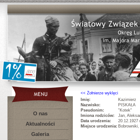
Żołnierze wyklęci
Imię:
Kazimierz
Nazwisko:
PISKAŁA
Pseudonim:
"Kotek"
O nas
Imiona rodziców:
Jan, Aleksa
Data urodzenia:
20.12.1927 r
Aktualności
Miejsce urodzenia:
Bobrowniki,
Galeria