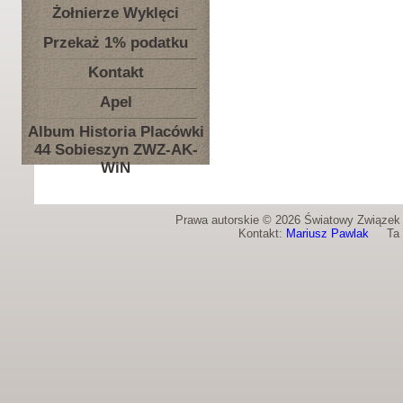
Żołnierze Wyklęci
Przekaż 1% podatku
Kontakt
Apel
Album Historia Placówki
44 Sobieszyn ZWZ-AK-
WiN
Prawa autorskie © 2026 Światowy Związek Ż
Kontakt:
Mariusz Pawlak
Ta st