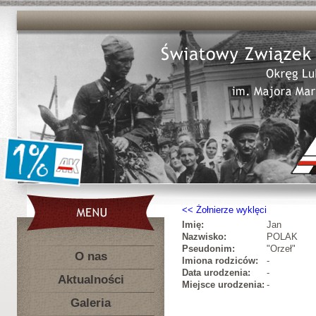
Żołnierze wyklęci
Imię:
Jan
Nazwisko:
POLAK
Pseudonim:
"Orzeł"
O nas
Imiona rodziców:
-
Data urodzenia:
-
Aktualności
Miejsce urodzenia:
-
Galeria