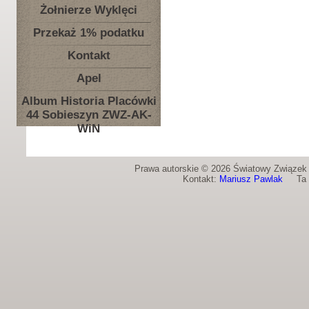
Żołnierze Wyklęci
Przekaż 1% podatku
Kontakt
Apel
Album Historia Placówki
44 Sobieszyn ZWZ-AK-
WiN
Prawa autorskie © 2026 Światowy Związek Ż
Kontakt:
Mariusz Pawlak
Ta st