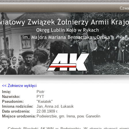
Czwar
Żołnierze wyklęci
Imię:
Piotr
Nazwisko:
PYT
Pseudonim:
"Kwiatek"
Imiona rodziców:
Jan, Anna zd. Łukasik
Data urodzenia:
22.08.1909 r.
Miejsce urodzenia:
Podwierzbie, gm. Irena, pow. Garwolin
Członek Placówki AK-WiN w Podwierzbiu. W okresie okupacji niemi