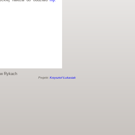
o w Rykach
Projekt:
Krzysztof Łukasiak