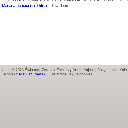
Mariana Bernaciaka „Orlika”
. Ujawnił się.
orskie © 2026 Światowy Związek Żołnierzy Armii Krajowej Okręg Lublin Koł
Kontakt:
Mariusz Pawlak
Ta strona używa cookies.