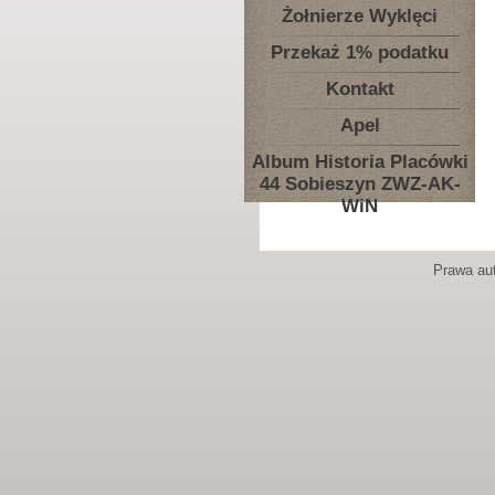
Żołnierze Wyklęci
Przekaż 1% podatku
Kontakt
Apel
Album Historia Placówki
44 Sobieszyn ZWZ-AK-
WiN
Prawa aut