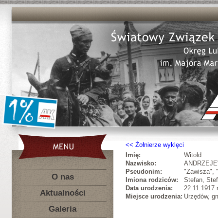
Żołnierze wyklęci
Imię:
Witold
Nazwisko:
ANDRZEJE
Pseudonim:
"Zawisza", 
O nas
Imiona rodziców:
Stefan, Ste
Data urodzenia:
22.11.1917 r
Aktualności
Miejsce urodzenia:
Urzędów, gm
Galeria