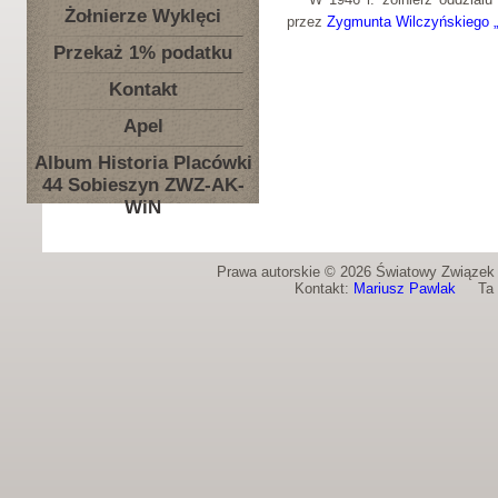
Żołnierze Wyklęci
przez
Zygmunta Wilczyńskiego 
Przekaż 1% podatku
Kontakt
Apel
Album Historia Placówki
44 Sobieszyn ZWZ-AK-
WiN
Prawa autorskie © 2026 Światowy Związek Ż
Kontakt:
Mariusz Pawlak
Ta st