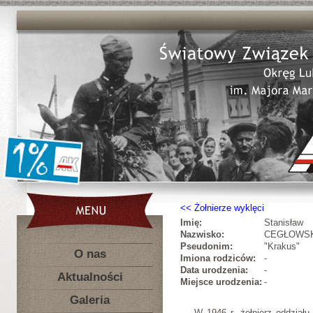
Żołnierze wyklęci
Imię:
Stanisław
Nazwisko:
CEGŁOWS
Pseudonim:
"Krakus"
O nas
Imiona rodziców:
-
Data urodzenia:
-
Aktualności
Miejsce urodzenia:
-
Galeria
W 1946 r. żołnierz oddział