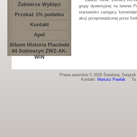
Żołnierze Wyklęci
grupy dywersyjnej na terenie
stanowisko zastępcy komendant
Przekaż 1% podatku
akcji przeprowadzonej przez fun
Kontakt
Apel
Album Historia Placówki
44 Sobieszyn ZWZ-AK-
WiN
Prawa autorskie © 2026 Światowy Związek Ż
Kontakt:
Mariusz Pawlak
Ta st