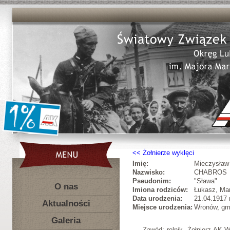
Żołnierze wyklęci
Imię:
Mieczysław
Nazwisko:
CHABROS
Pseudonim:
"Sława"
O nas
Imiona rodziców:
Łukasz, Mar
Data urodzenia:
21.04.1917 r
Aktualności
Miejsce urodzenia:
Wronów, gm
Galeria
Zawód: rolnik. Żołnierz AK-