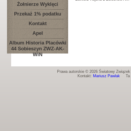
Żołnierze Wyklęci
Przekaż 1% podatku
Kontakt
Apel
Album Historia Placówki
44 Sobieszyn ZWZ-AK-
WiN
Prawa autorskie © 2026 Światowy Związek Ż
Kontakt:
Mariusz Pawlak
Ta st