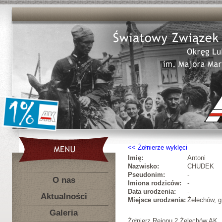
Żołnierze wyklęci
Imię:
Antoni
Nazwisko:
CHUDEK
Pseudonim:
-
O nas
Imiona rodziców:
-
Data urodzenia:
-
Aktualności
Miejsce urodzenia:
Żelechów, g
Galeria
Żołnierz Rejonu 2 Żelechów AK.