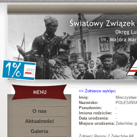
Żołnierze wyklęci
Imię:
Mieczysław
Nazwisko:
POLESIŃS
Pseudonim:
-
O nas
Imiona rodziców:
-
Data urodzenia:
-
Aktualności
Miejsce urodzenia:
Żelechów, g
Galeria
Żołnierz Rejonu 2 Żelechów AK.