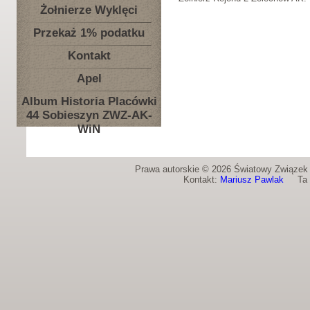
Żołnierze Wyklęci
Przekaż 1% podatku
Kontakt
Apel
Album Historia Placówki
44 Sobieszyn ZWZ-AK-
WiN
Prawa autorskie © 2026 Światowy Związek Ż
Kontakt:
Mariusz Pawlak
Ta st