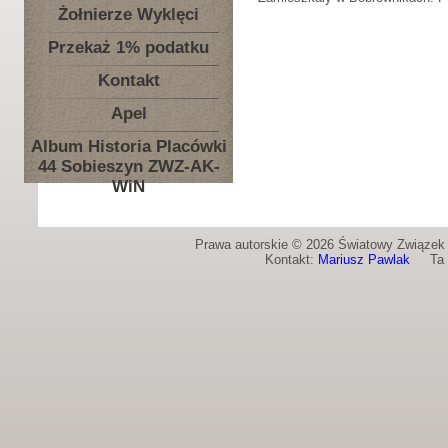
Żołnierze Wyklęci
Przekaż 1% podatku
Kontakt
Apel
Album Historia Placówki
44 Sobieszyn ZWZ-AK-
WiN
Prawa autorskie © 2026 Światowy Związek Ż
Kontakt:
Mariusz Pawlak
Ta st