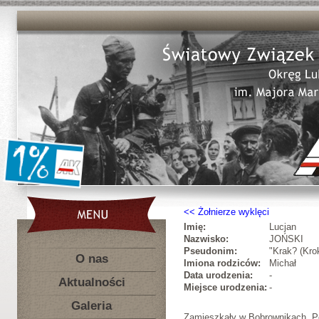
Żołnierze wyklęci
Imię:
Lucjan
Nazwisko:
JOŃSKI
Pseudonim:
"Krak? (Kro
O nas
Imiona rodziców:
Michał
Data urodzenia:
-
Aktualności
Miejsce urodzenia:
-
Galeria
Zamieszkały w Bobrownikach. Po 