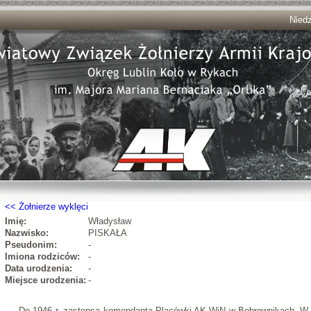
Niedz
Żołnierze wyklęci
Imię:
Władysław
Nazwisko:
PISKAŁA
Pseudonim:
-
Imiona rodziców:
-
Data urodzenia:
-
Miejsce urodzenia:
-
Do 1946 r. zastępca komendanta Placówki AK-WiN w Bobrownikach. W o