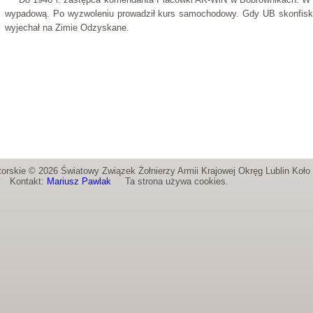
wypadową. Po wyzwoleniu prowadził kurs samochodowy. Gdy UB skonfis
wyjechał na Zimie Odzyskane.
orskie © 2026 Światowy Związek Żołnierzy Armii Krajowej Okręg Lublin Koł
Kontakt:
Mariusz Pawlak
Ta strona używa cookies.