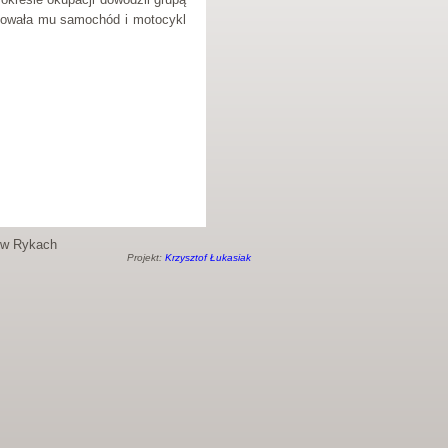
kowała mu samochód i motocykl
o w Rykach
Projekt:
Krzysztof Łukasiak