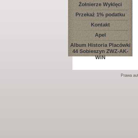
Żołnierze Wyklęci
Przekaż 1% podatku
Kontakt
Apel
Album Historia Placówki
44 Sobieszyn ZWZ-AK-
WiN
Prawa aut