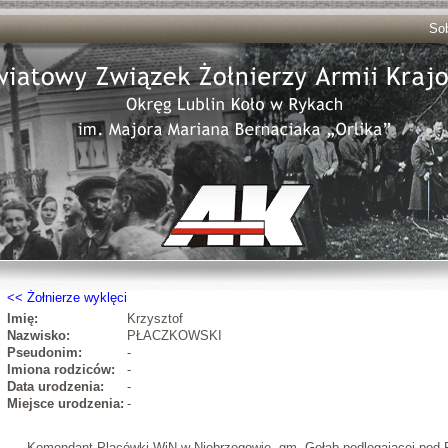
Sob
Żołnierze wyklęci
Imię:
Krzysztof
Nazwisko:
PŁACZKOWSKI
Pseudonim:
-
Imiona rodziców:
-
Data urodzenia:
-
Miejsce urodzenia:
-
Komendant Placówki WiN w Niebrzegowie, gm. Gołąb podlegającej pod