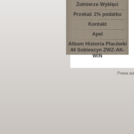
Żołnierze Wyklęci
Przekaż 1% podatku
Kontakt
Apel
Album Historia Placówki
44 Sobieszyn ZWZ-AK-
WiN
Prawa aut