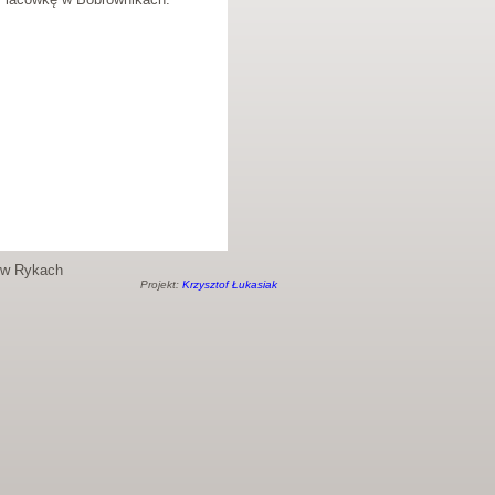
o w Rykach
Projekt:
Krzysztof Łukasiak