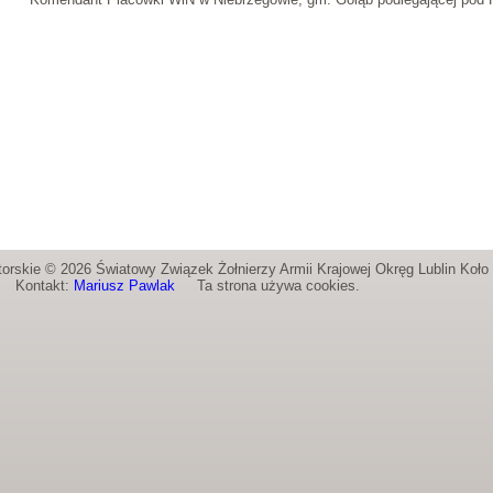
orskie © 2026 Światowy Związek Żołnierzy Armii Krajowej Okręg Lublin Koł
Kontakt:
Mariusz Pawlak
Ta strona używa cookies.