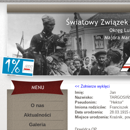
Żołnierze wyklęci
Imię:
Jan
Nazwisko:
TARGOSIŃ
Pseudonim:
"Hektor"
O nas
Imiona rodziców:
Franciszek
Data urodzenia:
28.03.1915 r
Aktualności
Miejsce urodzenia:
Kraśnik, po
Galeria
Dowódca OP.