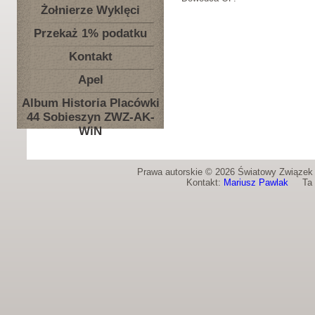
Żołnierze Wyklęci
Przekaż 1% podatku
Kontakt
Apel
Album Historia Placówki
44 Sobieszyn ZWZ-AK-
WiN
Prawa autorskie © 2026 Światowy Związek Ż
Kontakt:
Mariusz Pawlak
Ta st