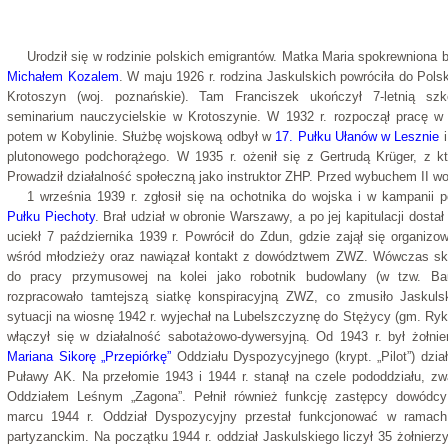
Urodził się w rodzinie polskich emigrantów. Matka Maria spokrewniona
Michałem Kozalem
. W maju 1926 r. rodzina Jaskulskich powróciła do Pols
Krotoszyn (woj. poznańskie). Tam Franciszek ukończył 7-letnią sz
seminarium nauczycielskie w Krotoszynie. W 1932 r. rozpoczął pracę 
potem w Kobylinie. Służbę wojskową odbył w
17. Pułku Ułanów w Lesznie
i
plutonowego podchorążego. W 1935 r. ożenił się z Gertrudą Krüger, z k
Prowadził działalność społeczną jako instruktor ZHP. Przed wybuchem II wo
1 września 1939 r. zgłosił się na ochotnika do wojska i w kampanii 
Pułku Piechoty
. Brał udział w obronie Warszawy, a po jej kapitulacji dostał
uciekł 7 października 1939 r. Powrócił do Zdun, gdzie zajął się organizo
wśród młodzieży oraz nawiązał kontakt z dowództwem ZWZ. Wówczas sk
do pracy przymusowej na kolei jako robotnik budowlany (w tzw. Ba
rozpracowało tamtejszą siatkę konspiracyjną ZWZ, co zmusiło Jaskuls
sytuacji na wiosnę 1942 r. wyjechał na Lubelszczyznę do Stężycy (gm. Ryki
włączył się w działalność sabotażowo-dywersyjną. Od 1943 r. był żołn
Mariana Sikorę „Przepiórkę”
Oddziału Dyspozycyjnego (krypt. „Pilot”) dział
Puławy AK. Na przełomie 1943 i 1944 r. stanął na czele pododdziału, 
Oddziałem Leśnym „Zagona”. Pełnił również funkcję zastępcy dowódc
marcu 1944 r. Oddział Dyspozycyjny przestał funkcjonować w ramach
partyzanckim. Na początku 1944 r. oddział Jaskulskiego liczył 35 żołnierz