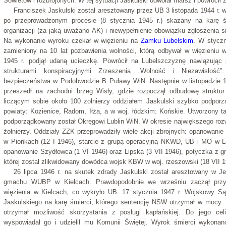
Sowietów i rozbrojonych. W tej sytuacji Jaskulski odwołał marsz i powrócił 
Franciszek Jaskulski został aresztowany przez UB 3 listopada 1944 r. 
po przeprowadzonym procesie (8 stycznia 1945 r.) skazany na karę śm
organizacji (za jaką uważano AK) i niewypełnienie obowiązku zgłoszenia 
Na wykonanie wyroku czekał w więzieniu na
Zamku Lubelskim
. W styczn
zamieniony na 10 lat pozbawienia wolności, którą odbywał w więzieniu
1945 r. podjął udaną ucieczkę. Powrócił na Lubelszczyznę nawiązując
strukturami konspiracyjnymi Zrzeszenia „Wolność i Niezawisłość”.
bezpieczeństwa w Podobwodzie B Puławy WiN. Następnie w listopadzie 
przeszedł na zachodni brzeg Wisły, gdzie rozpoczął odbudowę struktu
liczącym sobie około 100 żołnierzy oddziałem Jaskulski szybko podporz
powiaty: Kozienice, Radom, Iłża, a w woj. łódzkim: Końskie. Utworzony t
podporządkowany został Okręgowi Lublin WiN. W okresie największego rozw
żołnierzy. Oddziały ZZK przeprowadziły wiele akcji zbrojnych: opanowanie
w Pionkach (12 I 1946), starcie z grupą operacyjną NKWD, UB i MO w La
opanowanie Szydłowca (1 VI 1946) oraz Lipska (3 VII 1946), potyczka 
której został zlikwidowany dowódca wojsk KBW w woj. rzeszowski (18 VII 1
26 lipca 1946 r. na skutek zdrady Jaskulski został aresztowany w Je
gmachu WUBP w Kielcach. Prawdopodobnie we wrześniu zaczął przy
więzienia w Kielcach, co wykryło UB. 17 stycznia 1947 r. Wojskowy S
Jaskulskiego na karę śmierci, którego sentencję NSW utrzymał w mocy. 
otrzymał możliwość skorzystania z posługi kapłańskiej. Do jego celi
wyspowiadał go i udzielił mu Komunii Świętej. Wyrok śmierci wykonano