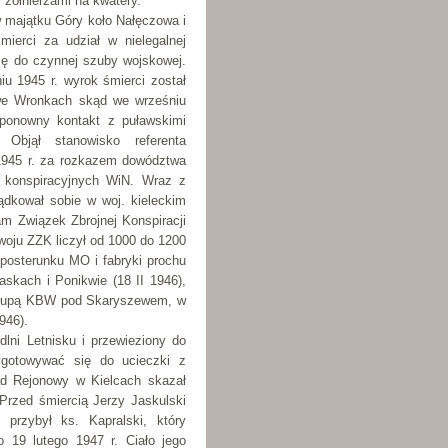
z żołnierzami na kwatery.
w majątku Góry koło Nałęczowa i
ierci za udział w nielegalnej
się do czynnej szuby wojskowej.
iu 1945 r. wyrok śmierci został
 we Wronkach skąd we wrześniu
 ponowny kontakt z puławskimi
 Objął stanowisko referenta
1945 r. za rozkazem dowództwa
r konspiracyjnych WiN. Wraz z
ądkował sobie w woj. kieleckim
am Związek Zbrojnej Konspiracji
oju ZZK liczył od 1000 do 1200
 posterunku MO i fabryki prochu
skach i Ponikwie (18 II 1946),
z grupą KBW pod Skaryszewem, w
946).
dlni Letnisku i przewieziony do
gotowywać się do ucieczki z
ąd Rejonowy w Kielcach skazał
Przed śmiercią Jerzy Jaskulski
 przybył ks. Kapralski, który
 19 lutego 1947 r. Ciało jego