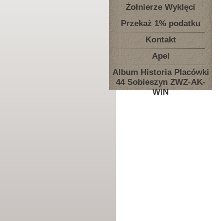
Żołnierze Wyklęci
Przekaż 1% podatku
Kontakt
Apel
Album Historia Placówki
44 Sobieszyn ZWZ-AK-
WiN