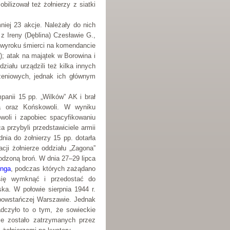
ilizował też żołnierzy z siatki
niej 23 akcje. Należały do nich
 Ireny (Dęblina) Czesławie G.,
e wyroku śmierci na komendancie
4); atak na majątek w Borowina i
ziału urządzili też kilka innych
rzeniowych, jednak ich głównym
panii 15 pp. „Wilków” AK i brał
a oraz Końskowoli. W wyniku
oli i zapobiec spacyfikowaniu
a przybyli przedstawiciele armii
nia do żołnierzy 15 pp. dotarła
acji żołnierze oddziału „Zagona”
kodzoną broń. W dnia 27–29 lipca
inga
, podczas których zażądano
się wymknąć i przedostać do
ka. W połowie sierpnia 1944 r.
 powstańczej Warszawie. Jednak
dczyło to o tym, że sowieckie
ie zostało zatrzymanych przez