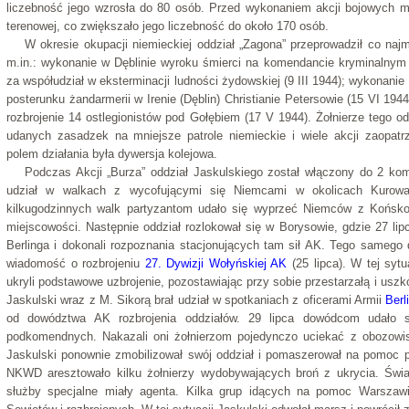
liczebność jego wzrosła do 80 osób. Przed wykonaniem akcji bojowych mob
terenowej, co zwiększało jego liczebność do około 170 osób.
W okresie okupacji niemieckiej oddział „Zagona” przeprowadził co najm
m.in.: wykonanie w Dęblinie wyroku śmierci na komendancie kryminalnym z
za współudział w eksterminacji ludności żydowskiej (9 III 1944); wykonani
posterunku żandarmerii w Irenie (Dęblin) Christianie Petersowie (15 VI 194
rozbrojenie 14 ostlegionistów pod Gołębiem (17 V 1944). Żołnierze tego odd
udanych zasadzek na mniejsze patrole niemieckie i wiele akcji zaopat
polem działania była dywersja kolejowa.
Podczas Akcji „Burza” oddział Jaskulskiego został włączony do 2 kom
udział w walkach z wycofującymi się Niemcami w okolicach Kurow
kilkugodzinnych walk partyzantom udało się wyprzeć Niemców z Końskow
miejscowości. Następnie oddział rozlokował się w Borysowie, gdzie 27 lipc
Berlinga i dokonali rozpoznania stacjonujących tam sił AK. Tego samego d
wiadomość o rozbrojeniu
27. Dywizji Wołyńskiej AK
(25 lipca). W tej sytu
ukryli podstawowe uzbrojenie, pozostawiając przy sobie przestarzałą i usz
Jaskulski wraz z M. Sikorą brał udział w spotkaniach z oficerami Armii
Berl
od dowództwa AK rozbrojenia oddziałów. 29 lipca dowódcom udało 
podkomendnych. Nakazali oni żołnierzom pojedynczo uciekać z obozowis
Jaskulski ponownie zmobilizował swój oddział i pomaszerował na pomoc
NKWD aresztowało kilku żołnierzy wydobywających broń z ukrycia. Świa
służby specjalne miały agenta. Kilka grup idących na pomoc Warszaw