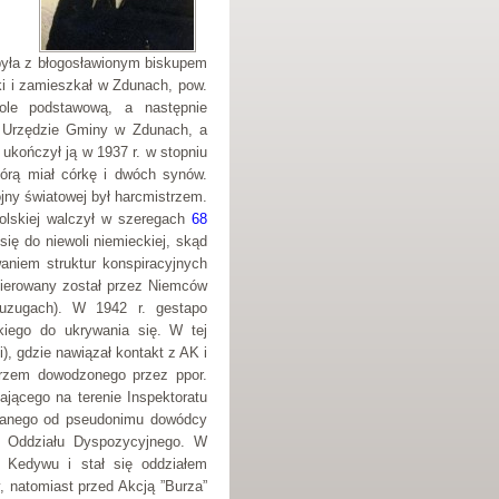
 była z błogosławionym biskupem
ki i zamieszkał w Zdunach, pow.
kole podstawową, a następnie
w Urzędzie Gminy w Zdunach, a
 ukończył ją w 1937 r. w stopniu
tórą miał córkę i dwóch synów.
jny światowej był harcmistrzem.
polskiej walczył w szeregach
68
 się do niewoli niemieckiej, skąd
waniem struktur konspiracyjnych
ierowany został przez Niemców
uzugach). W 1942 r. gestapo
kiego do ukrywania się. W tej
), gdzie nawiązał kontakt z AK i
ierzem dowodzonego przez ppor.
ającego na terenie Inspektoratu
zwanego od pseudonimu dowódcy
y Oddziału Dyspozycyjnego. W
 Kedywu i stał się oddziałem
y, natomiast przed Akcją ”Burza”