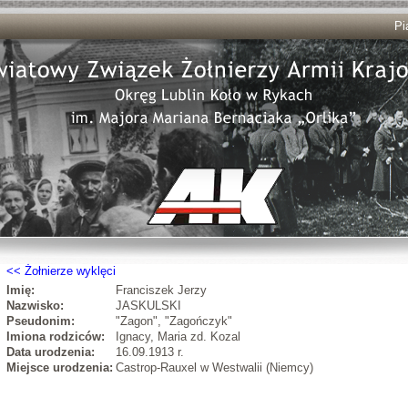
Pi
Żołnierze wyklęci
Imię:
Franciszek Jerzy
Nazwisko:
JASKULSKI
Pseudonim:
"Zagon", "Zagończyk"
Imiona rodziców:
Ignacy, Maria zd. Kozal
Data urodzenia:
16.09.1913 r.
Miejsce urodzenia:
Castrop-Rauxel w Westwalii (Niemcy)