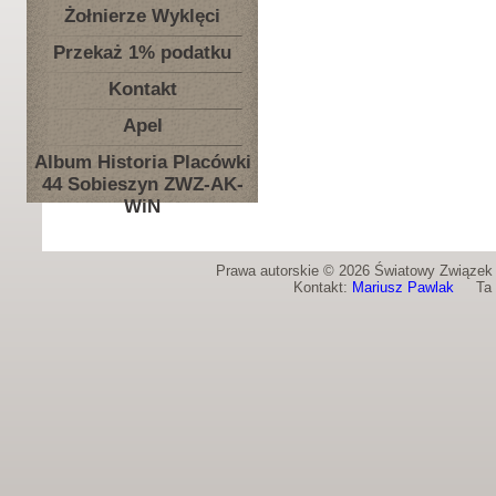
Żołnierze Wyklęci
Przekaż 1% podatku
Kontakt
Apel
Album Historia Placówki
44 Sobieszyn ZWZ-AK-
WiN
Prawa autorskie © 2026 Światowy Związek Ż
Kontakt:
Mariusz Pawlak
Ta st