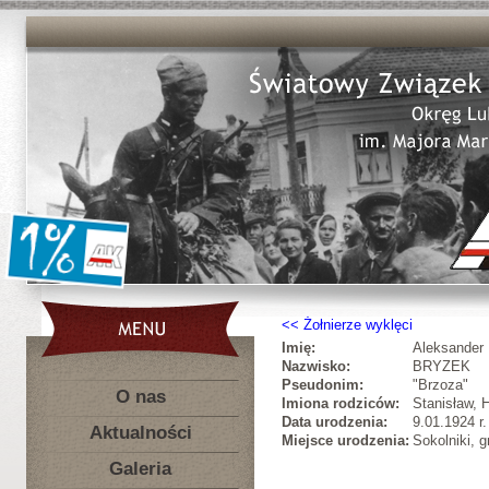
Żołnierze wyklęci
Imię:
Aleksander
Nazwisko:
BRYZEK
Pseudonim:
"Brzoza"
O nas
Imiona rodziców:
Stanisław, 
Data urodzenia:
9.01.1924 r.
Aktualności
Miejsce urodzenia:
Sokolniki, 
Galeria