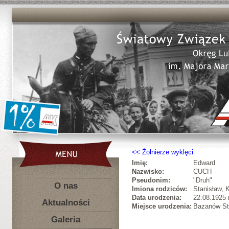
Żołnierze wyklęci
Imię:
Edward
Nazwisko:
CUCH
Pseudonim:
"Druh"
O nas
Imiona rodziców:
Stanisław, K
Data urodzenia:
22.08.1925 r
Aktualności
Miejsce urodzenia:
Bazanów Sta
Galeria