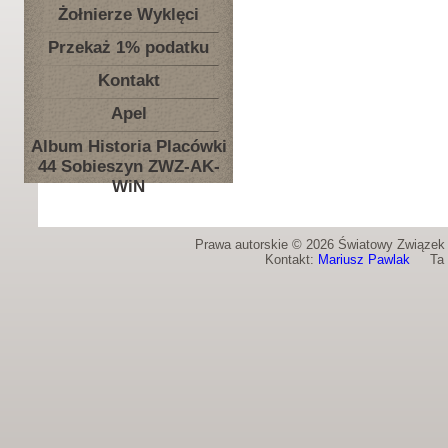
Żołnierze Wyklęci
Przekaż 1% podatku
Kontakt
Apel
Album Historia Placówki
44 Sobieszyn ZWZ-AK-
WiN
Prawa autorskie © 2026 Światowy Związek Ż
Kontakt:
Mariusz Pawlak
Ta st