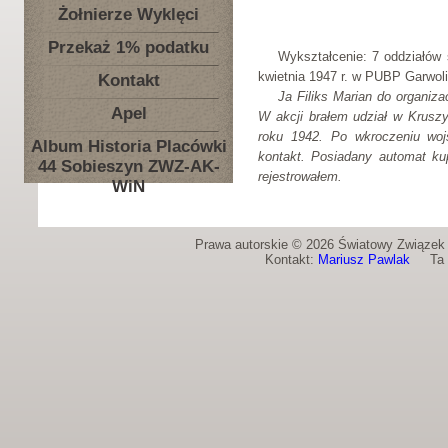
Żołnierze Wyklęci
Przekaż 1% podatku
Wykształcenie: 7 oddziałów s
kwietnia 1947 r. w PUBP Garwoli
Kontakt
Ja Filiks Marian do organiz
Apel
W akcji brałem udział w Krusz
roku 1942. Po wkroczeniu wojs
Album Historia Placówki
kontakt. Posiadany automat k
44 Sobieszyn ZWZ-AK-
rejestrowałem.
WiN
Prawa autorskie © 2026 Światowy Związek Ż
Kontakt:
Mariusz Pawlak
Ta st