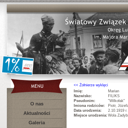
Żołnierze wyklęci
Imię:
Marian
Nazwisko:
FILIKS
Pseudonim:
"Wilkołak"
O nas
Imiona rodziców:
Piotr, Józef
Data urodzenia:
2.10.1919 r.
Aktualności
Miejsce urodzenia:
Wola Zadybs
Galeria