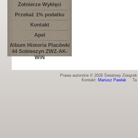
Żołnierze Wyklęci
Przekaż 1% podatku
Kontakt
Apel
Album Historia Placówki
44 Sobieszyn ZWZ-AK-
WiN
Prawa autorskie © 2026 Światowy Związek Ż
Kontakt:
Mariusz Pawlak
Ta st