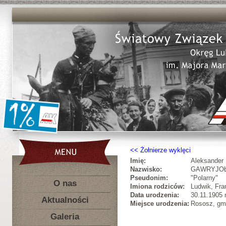
Żołnierze wyklęci
Imię:
Aleksander
Nazwisko:
GAWRYJO
Pseudonim:
"Polarny"
O nas
Imiona rodziców:
Ludwik, Fra
Data urodzenia:
30.11.1905 r
Aktualności
Miejsce urodzenia:
Rososz, gm.
Galeria