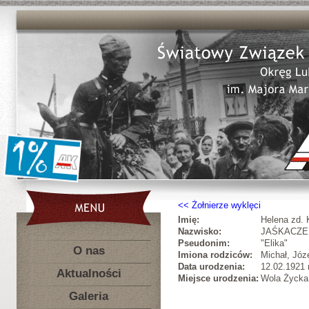
Żołnierze wyklęci
Imię:
Helena zd
Nazwisko:
JAŚKACZE
Pseudonim:
"Elika"
O nas
Imiona rodziców:
Michał, Józ
Data urodzenia:
12.02.1921 r
Aktualności
Miejsce urodzenia:
Wola Życka,
Galeria