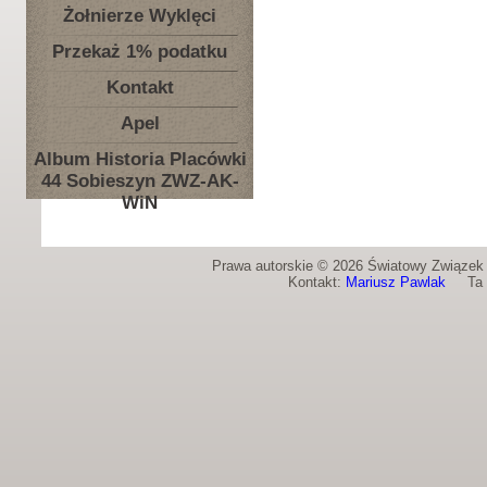
Żołnierze Wyklęci
Przekaż 1% podatku
Kontakt
Apel
Album Historia Placówki
44 Sobieszyn ZWZ-AK-
WiN
Prawa autorskie © 2026 Światowy Związek Ż
Kontakt:
Mariusz Pawlak
Ta st