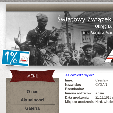
Żołnierze wyklęci
Imię:
Czesław
Nazwisko:
CYGAN
Pseudonim:
-
O nas
Imiona rodziców:
Adam
Data urodzenia:
21.11.1919 
Aktualności
Miejsce urodzenia:
Niedźwiadka
Galeria