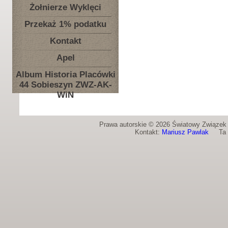
Żołnierze Wyklęci
Przekaż 1% podatku
Kontakt
Apel
Album Historia Placówki
44 Sobieszyn ZWZ-AK-
WiN
Prawa autorskie © 2026 Światowy Związek Ż
Kontakt:
Mariusz Pawlak
Ta st