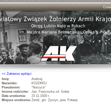
Czwar
Żołnierze wyklęci
Imię:
Andrzej
Nazwisko:
KOZDRÓJ
Pseudonim:
"Norzyce"
Imiona rodziców:
Jan, Franciszka zd. Gołaś
Data urodzenia:
23.11.1920 r.
Miejsce urodzenia:
Żerdź, gm. Żyrzyn, pow. Puławy