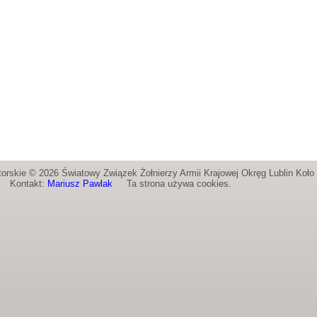
orskie © 2026 Światowy Związek Żołnierzy Armii Krajowej Okręg Lublin Koł
Kontakt:
Mariusz Pawlak
Ta strona używa cookies.