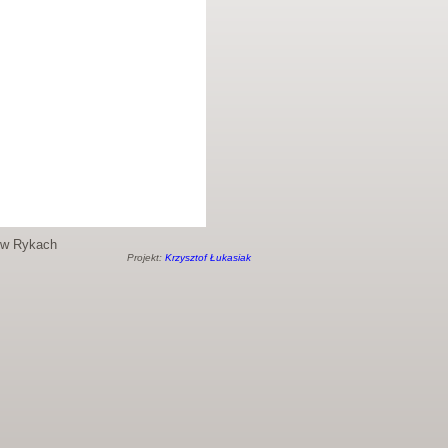
o w Rykach
Projekt:
Krzysztof Łukasiak