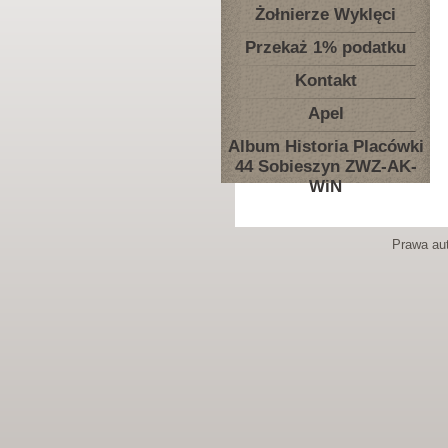
Żołnierze Wyklęci
Przekaż 1% podatku
Kontakt
Apel
Album Historia Placówki
44 Sobieszyn ZWZ-AK-
WiN
Prawa aut