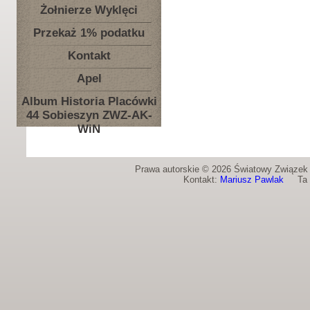
Żołnierze Wyklęci
Przekaż 1% podatku
Kontakt
Apel
Album Historia Placówki
44 Sobieszyn ZWZ-AK-
WiN
Prawa autorskie © 2026 Światowy Związek Ż
Kontakt:
Mariusz Pawlak
Ta st