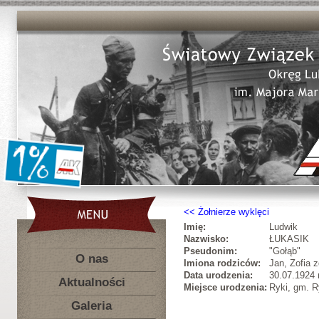
Żołnierze wyklęci
Imię:
Ludwik
Nazwisko:
ŁUKASIK
Pseudonim:
"Gołąb"
O nas
Imiona rodziców:
Jan, Zofia 
Data urodzenia:
30.07.1924 r
Aktualności
Miejsce urodzenia:
Ryki, gm. R
Galeria