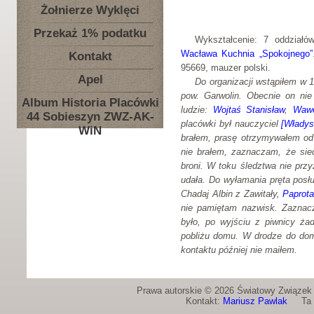
Żołnierze Wyklęci
Przekaż 1% podatku
Wykształcenie: 7 oddział
Wacława Kuchnia „Spokojnego”
Kontakt
95669, mauzer polski.
Apel
Do organizacji wstąpiłem w 
pow. Garwolin. Obecnie on nie 
Album Historia Placówki
ludzie:
Wojtaś Stanisław
,
Wawe
44 Sobieszyn ZWZ-AK-
placówki był nauczyciel
[Władys
WiN
brałem, prasę otrzymywałem od
nie brałem, zaznaczam, że sie
broni. W toku śledztwa nie prz
udała. Do wyłamania pręta posł
Chadaj Albin z Zawitały,
Paprota
nie pamiętam nazwisk. Zaznacz
było, po wyjściu z piwnicy ża
pobliżu domu. W drodze do dom
kontaktu później nie maiłem.
Prawa autorskie © 2026 Światowy Związek Ż
Kontakt:
Mariusz Pawlak
Ta st