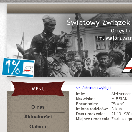
Żołnierze wyklęci
Imię:
Aleksander
Nazwisko:
MIĘSIAK
Pseudonim:
"Sokół"
O nas
Imiona rodziców:
Jakub
Data urodzenia:
21.10.1920 r
Aktualności
Miejsce urodzenia:
Zawitała, g
Galeria