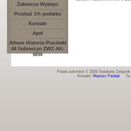
Żołnierze Wyklęci
Przekaż 1% podatku
Kontakt
Apel
Album Historia Placówki
44 Sobieszyn ZWZ-AK-
WiN
Prawa autorskie © 2026 Światowy Związek Ż
Kontakt:
Mariusz Pawlak
Ta st