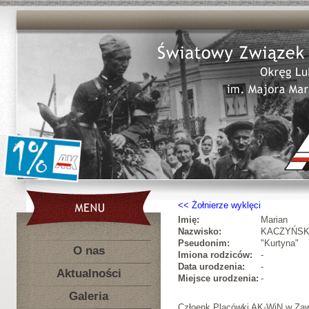
Żołnierze wyklęci
Imię:
Marian
Nazwisko:
KACZYŃSK
Pseudonim:
"Kurtyna"
O nas
Imiona rodziców:
-
Data urodzenia:
-
Aktualności
Miejsce urodzenia:
-
Galeria
Człoenk Placówki AK-WiN w Zawi