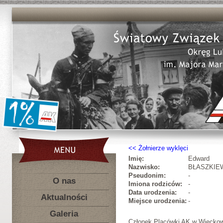
Żołnierze wyklęci
Imię:
Edward
Nazwisko:
BŁASZKIE
Pseudonim:
-
O nas
Imiona rodziców:
-
Data urodzenia:
-
Aktualności
Miejsce urodzenia:
-
Galeria
Członek Placówki AK w Więckow