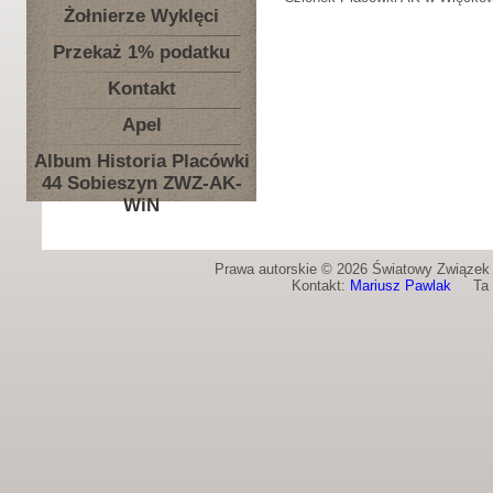
Żołnierze Wyklęci
Przekaż 1% podatku
Kontakt
Apel
Album Historia Placówki
44 Sobieszyn ZWZ-AK-
WiN
Prawa autorskie © 2026 Światowy Związek Ż
Kontakt:
Mariusz Pawlak
Ta st