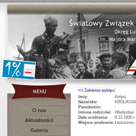
Żołnierze wyklęci
Imię:
Antoni
Nazwisko:
KRÓLIKOW
Pseudonim:
-
O nas
Imiona rodziców:
Władysław
Data urodzenia:
8.12.1926 r.
Aktualności
Miejsce urodzenia:
Łaskarzew, 
Galeria