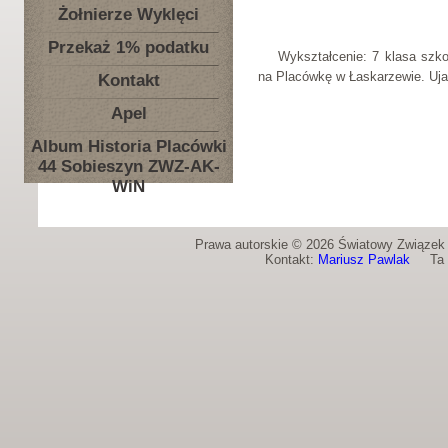
Żołnierze Wyklęci
Przekaż 1% podatku
Wykształcenie: 7 klasa szko
na Placówkę w Łaskarzewie. Ujaw
Kontakt
Apel
Album Historia Placówki
44 Sobieszyn ZWZ-AK-
WiN
Prawa autorskie © 2026 Światowy Związek Ż
Kontakt:
Mariusz Pawlak
Ta st