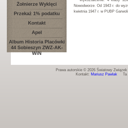
Żołnierze Wyklęci
Nowodworze. Od 1943 r. do wyzw
kwietnia 1947 r. w PUBP Garwoli
Przekaż 1% podatku
Kontakt
Apel
Album Historia Placówki
44 Sobieszyn ZWZ-AK-
WiN
Prawa autorskie © 2026 Światowy Związek Ż
Kontakt:
Mariusz Pawlak
Ta st