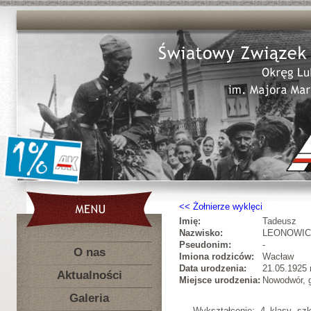
Żołnierze wyklęci
Imię:
Tadeusz
Nazwisko:
LEONOWIC
Pseudonim:
-
O nas
Imiona rodziców:
Wacław
Data urodzenia:
21.05.1925 r
Aktualności
Miejsce urodzenia:
Nowodwór, 
Galeria
Wykształcenie: 4 klasy szk