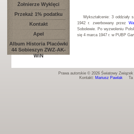
Żołnierze Wyklęci
Przekaż 1% podatku
Wykształcenie: 3 oddziały 
1942 r. zwerbowany przez
Wa
Kontakt
Sobolewie. Po wyzwoleniu Polsk
Apel
się 4 marca 1947 r. w PUBP Gar
Album Historia Placówki
44 Sobieszyn ZWZ-AK-
WiN
Prawa autorskie © 2026 Światowy Związek Ż
Kontakt:
Mariusz Pawlak
Ta st