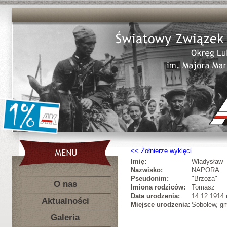
Żołnierze wyklęci
Imię:
Władysław
Nazwisko:
NAPORA
Pseudonim:
"Brzoza"
O nas
Imiona rodziców:
Tomasz
Data urodzenia:
14.12.1914 r
Aktualności
Miejsce urodzenia:
Sobolew, gm
Galeria