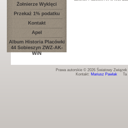
Żołnierze Wyklęci
Przekaż 1% podatku
Kontakt
Apel
Album Historia Placówki
44 Sobieszyn ZWZ-AK-
WiN
Prawa autorskie © 2026 Światowy Związek Ż
Kontakt:
Mariusz Pawlak
Ta st