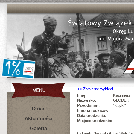
Żołnierze wyklęci
Imię:
Kazimierz
Nazwisko:
GŁODEK
Pseudonim:
"Kącki"
O nas
Imiona rodziców:
-
Data urodzenia:
-
Aktualności
Miejsce urodzenia:
-
Galeria
Członek Placówki AK w Woli Zad