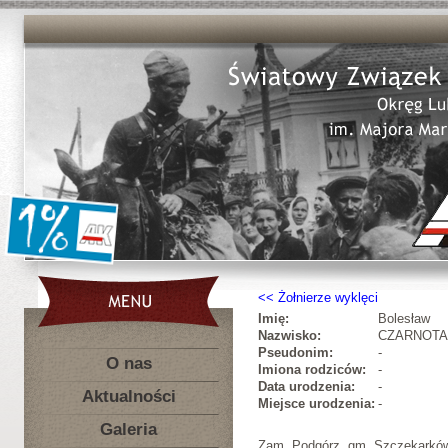
Żołnierze wyklęci
Imię:
Bolesław
Nazwisko:
CZARNOTA
Pseudonim:
-
O nas
Imiona rodziców:
-
Data urodzenia:
-
Aktualności
Miejsce urodzenia:
-
Galeria
Zam. Podgórz, gm. Szczekarkó