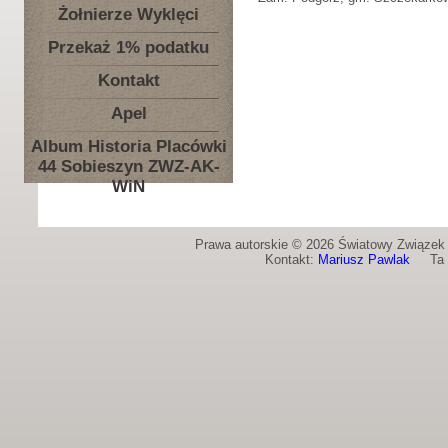
Żołnierze Wyklęci
Przekaż 1% podatku
Kontakt
Apel
Album Historia Placówki
44 Sobieszyn ZWZ-AK-
WiN
Prawa autorskie © 2026 Światowy Związek Ż
Kontakt:
Mariusz Pawlak
Ta st