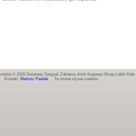
orskie © 2026 Światowy Związek Żołnierzy Armii Krajowej Okręg Lublin Koł
Kontakt:
Mariusz Pawlak
Ta strona używa cookies.