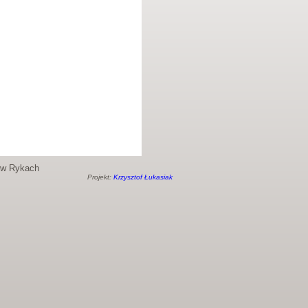
o w Rykach
Projekt:
Krzysztof Łukasiak