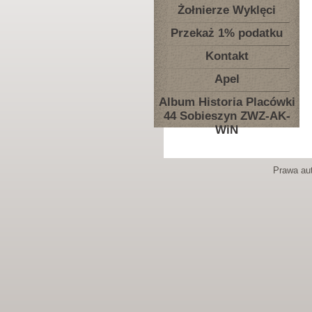
Żołnierze Wyklęci
Przekaż 1% podatku
Kontakt
Apel
Album Historia Placówki
44 Sobieszyn ZWZ-AK-
WiN
Prawa aut