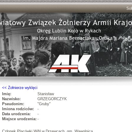
Sob
Żołnierze wyklęci
Imię:
Stanisław
Nazwisko:
GRZEGORCZYK
Pseudonim:
"Gruby"
Imiona rodziców:
-
Data urodzenia:
-
Miejsce urodzenia:
-
Członek Placówki WiN w Drzewcach, gm. Wąwolnica.