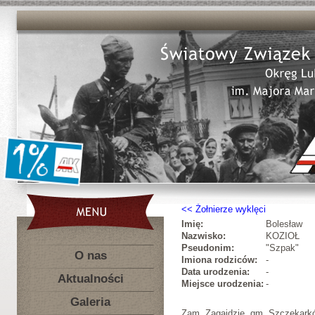
Żołnierze wyklęci
Imię:
Bolesław
Nazwisko:
KOZIOŁ
Pseudonim:
"Szpak"
O nas
Imiona rodziców:
-
Data urodzenia:
-
Aktualności
Miejsce urodzenia:
-
Galeria
Zam. Zagajdzie, gm. Szczekark