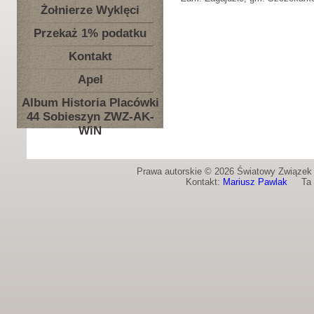
Żołnierze Wyklęci
Przekaż 1% podatku
Kontakt
Apel
Album Historia Placówki
44 Sobieszyn ZWZ-AK-
WiN
Prawa autorskie © 2026 Światowy Związek Ż
Kontakt:
Mariusz Pawlak
Ta st