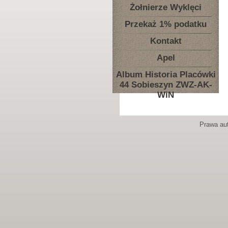
Żołnierze Wyklęci
Przekaż 1% podatku
Kontakt
Apel
Album Historia Placówki
44 Sobieszyn ZWZ-AK-
WiN
Prawa aut