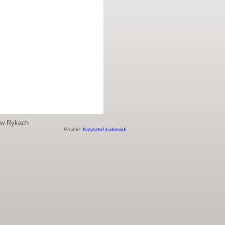
o w Rykach
Projekt:
Krzysztof Łukasiak