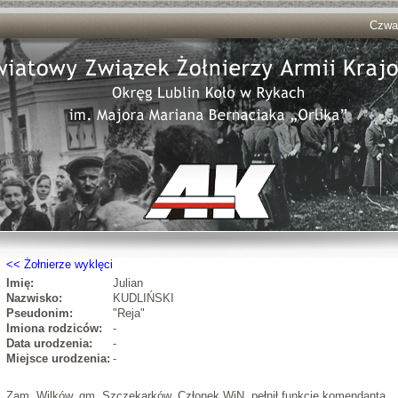
Czwar
Żołnierze wyklęci
Imię:
Julian
Nazwisko:
KUDLIŃSKI
Pseudonim:
"Reja"
Imiona rodziców:
-
Data urodzenia:
-
Miejsce urodzenia:
-
Zam. Wilków, gm. Szczekarków. Członek WiN, pełnił funkcję komendanta.