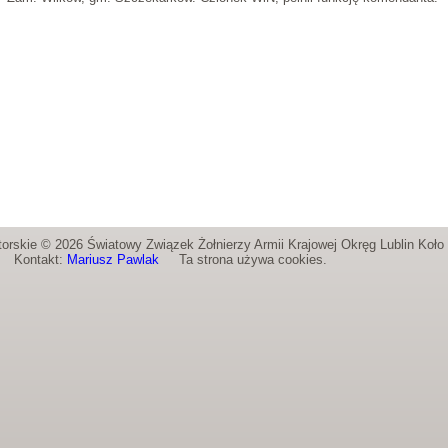
orskie © 2026 Światowy Związek Żołnierzy Armii Krajowej Okręg Lublin Koł
Kontakt:
Mariusz Pawlak
Ta strona używa cookies.